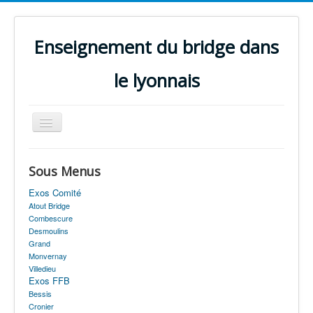
Enseignement du bridge dans
le lyonnais
Basculer
la
navigation
Accueil
Sous Menus
Perfectionnement
Exos Comité
Initiation
Atout Bridge
Combescure
Enseignants
Desmoulins
Grand
Annales
Monvernay
Villedieu
Quiz
Exos FFB
Bessis
Projets
Cronier