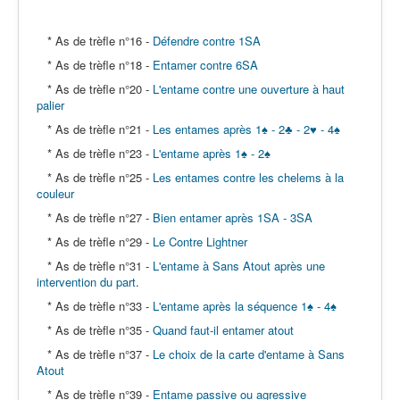
* As de trèfle n°16 -
Défendre contre 1SA
* As de trèfle n°18 -
Entamer contre 6SA
* As de trèfle n°20 -
L'entame contre une ouverture à haut
palier
* As de trèfle n°21 -
Les entames après 1♠ - 2♣ - 2♥ - 4♠
* As de trèfle n°23 -
L'entame après 1♠ - 2♠
* As de trèfle n°25 -
Les entames contre les chelems à la
couleur
* As de trèfle n°27 -
Bien entamer après 1SA - 3SA
* As de trèfle n°29 -
Le Contre Lightner
* As de trèfle n°31 -
L'entame à Sans Atout après une
intervention du part
.
* As de trèfle n°33 -
L'entame après la séquence 1♠ - 4♠
* As de trèfle n°35 -
Quand faut-il entamer atout
* As de trèfle n°37 -
Le choix de la carte d'entame à Sans
Atout
* As de trèfle n°39 -
Entame passive ou agressive