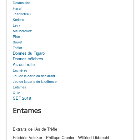
Desmoulins
Label
Harari
Jeanneteau
Arbitrage
Kerlero
Levy
SDE/CFEB
Mauberquez
Liens
Pilon
Soulet
Toffier
Donnes du Figaro
Donnes célèbres
As de Trèfle
Enchères
Jeu de la carte du déclarant
Jeu de la carte de la défense
Entames
Quiz
SEF 2018
Entames
Extraits de l'As de Trèfle :
Frédéric Volcker - Philippe Cronier - Wilfried Libbrecht