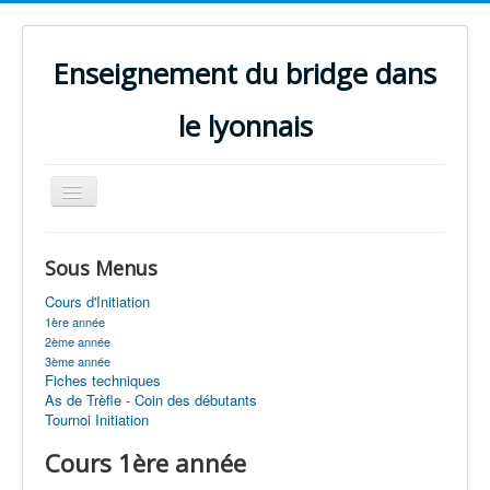
Enseignement du bridge dans
le lyonnais
Basculer
la
navigation
Accueil
Sous Menus
Perfectionnement
Cours d'Initiation
Initiation
1ère année
2ème année
Enseignants
3ème année
Fiches techniques
Annales
As de Trèfle - Coin des débutants
Tournoi Initiation
Quiz
Cours 1ère année
Projets